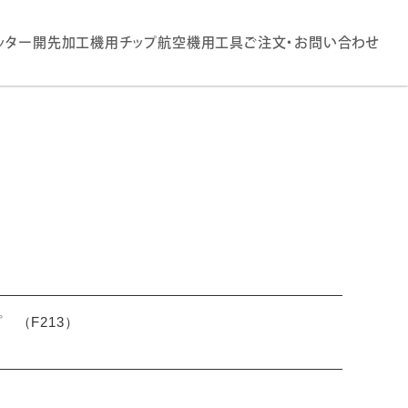
ッター
開先加工機用チップ
航空機用工具
ご注文・お問い合わせ
プ （F213）