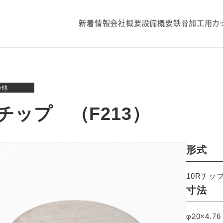
新着情報
会社概要
設備概要
鉄骨加工用カ
の他
Rチップ （F213）
形式
10Rチッ
寸法
φ20×4.76