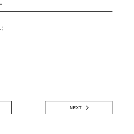
ー
）
株）
NEXT