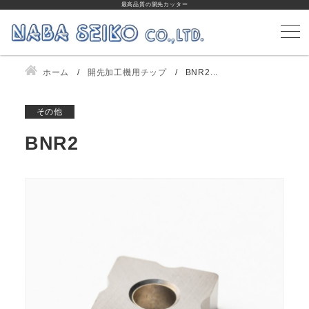
最高品質の開先カッター
ホーム
開先加工機用チップ
BNR2...
その他
BNR2