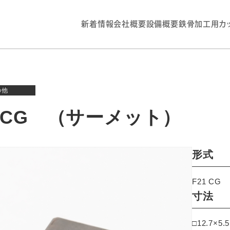
新着情報
会社概要
設備概要
鉄骨加工用カ
の他
1 CG （サーメット）
形式
F21 C
寸法
□12.7×5.5