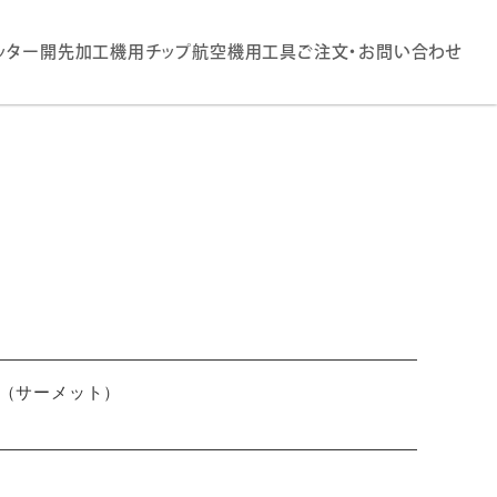
ッター
開先加工機用チップ
航空機用工具
ご注文・お問い合わせ
G （サーメット）