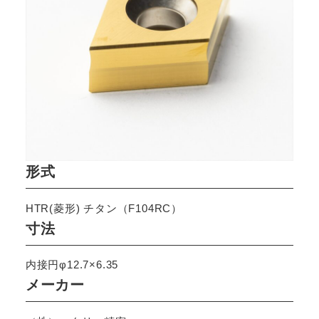
形式
HTR(菱形) チタン（F104RC）
寸法
内接円φ12.7×6.35
メーカー