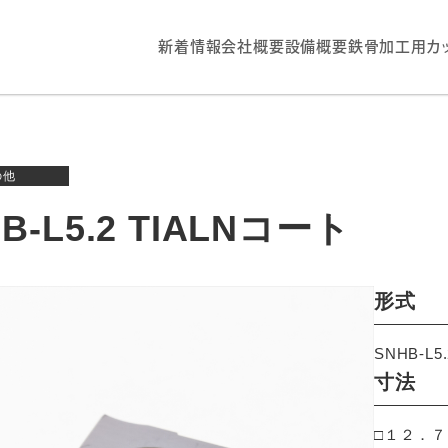
新着情報
会社概要
設備概要
鉄骨加工用カ
の他
B-L5.2 TIALNコート
形式
SNHB-L5
寸法
□１２．