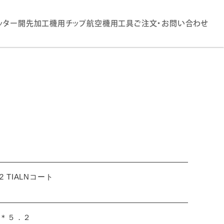
ッター
開先加工機用チップ
航空機用工具
ご注文・お問い合わせ
.2 TIALNコート
７＊５．２